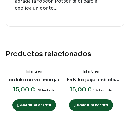
agrada la foscor. Potser, si el pare li
explica un conte…
Productos relacionados
Infantiles
Infantiles
en kiko no vol menjar
En Kiko juga amb els
seus amics
15,00
€
15,00
€
IVA Incluido
IVA Incluido
Añadir al carrito
Añadir al carrito