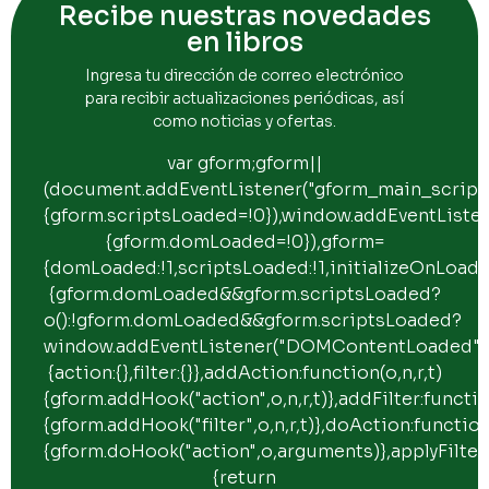
Recibe nuestras novedades
en libros
Ingresa tu dirección de correo electrónico
para recibir actualizaciones periódicas, así
como noticias y ofertas.
var gform;gform||
(document.addEventListener("gform_main_scripts
{gform.scriptsLoaded=!0}),window.addEventList
{gform.domLoaded=!0}),gform=
{domLoaded:!1,scriptsLoaded:!1,initializeOnLoade
{gform.domLoaded&&gform.scriptsLoaded?
o():!gform.domLoaded&&gform.scriptsLoaded?
window.addEventListener("DOMContentLoaded",o)
{action:{},filter:{}},addAction:function(o,n,r,t)
{gform.addHook("action",o,n,r,t)},addFilter:function
{gform.addHook("filter",o,n,r,t)},doAction:function
{gform.doHook("action",o,arguments)},applyFilter
{return