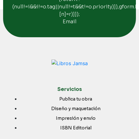
(null!=i&&i!=o.tag||null!=t&&t!=o.priority)}),gform.
[n]=r)}});
Email
Servicios
Publica tu obra
Diseño y maquetación
Impresión y envío
ISBN Editorial