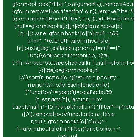
gform.doHook("filter",o,arguments)},removeAction
{gform.removeHook("action",o,n)},removeFilter:fun
{gform.removeHook("filter",o,n,r)},addHook:function
{null==gform.hooks[o][n]&&(gform.hooks[o]
[n]=[]);var e=gform.hooks[o][n];null==i&&
(i=n+"_"+e.length),gform.hooks[o]
[n].push({tag:i,callable:r,priority:t=null==t?
10:t})},doHook:function(n,o,r){var
t;if(r=Array.prototype.slice.call(r,1),null!=gform.ho
[o]&&((o=gform.hooks[n]
[o]).sort(function(o,n){return o.priority-
n.priority}),o.forEach(function(o)
{"function"!=typeof(t=o.callable)&&
(t=window[t]),"action"==n?
t.apply(null,r):r[0]=t.apply(null,r)})),"filter"==n)retu
r[0]},removeHook:function(o,n,t,i){var
r;null!=gform.hooks[o][n]&&(r=
(r=gform.hooks[o][n]).filter(function(o,n,r)
{return!!