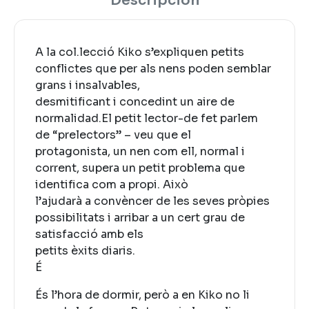
Descripción
A la col.lecció Kiko s’expliquen petits
conflictes que per als nens poden semblar
grans i insalvables,
desmitificant i concedint un aire de
normalidad.El petit lector-de fet parlem
de “prelectors” – veu que el
protagonista, un nen com ell, normal i
corrent, supera un petit problema que
identifica com a propi. Això
l’ajudarà a convèncer de les seves pròpies
possibilitats i arribar a un cert grau de
satisfacció amb els
petits èxits diaris.
É
És l’hora de dormir, però a en Kiko no li