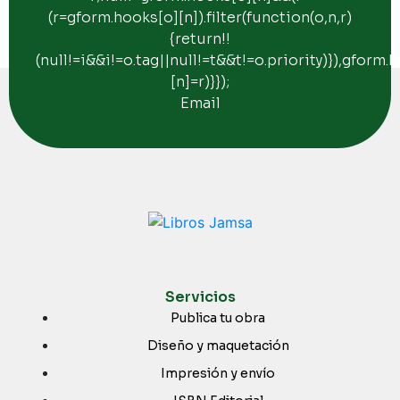
(r=gform.hooks[o][n]).filter(function(o,n,r)
{return!!
(null!=i&&i!=o.tag||null!=t&&t!=o.priority)}),gform.
[n]=r)}});
Email
Servicios
Publica tu obra
Diseño y maquetación
Impresión y envío