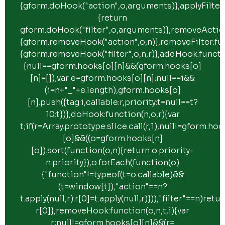
{gform.doHook("action",o,arguments)},applyFilter
{return
gform.doHook("filter",o,arguments)},removeAction
{gform.removeHook("action",o,n)},removeFilter:fun
{gform.removeHook("filter",o,n,r)},addHook:function
{null==gform.hooks[o][n]&&(gform.hooks[o]
[n]=[]);var e=gform.hooks[o][n];null==i&&
(i=n+"_"+e.length),gform.hooks[o]
[n].push({tag:i,callable:r,priority:t=null==t?
10:t})},doHook:function(n,o,r){var
t;if(r=Array.prototype.slice.call(r,1),null!=gform.ho
[o]&&((o=gform.hooks[n]
[o]).sort(function(o,n){return o.priority-
n.priority}),o.forEach(function(o)
{"function"!=typeof(t=o.callable)&&
(t=window[t]),"action"==n?
t.apply(null,r):r[0]=t.apply(null,r)})),"filter"==n)retu
r[0]},removeHook:function(o,n,t,i){var
r;null!=gform.hooks[o][n]&&(r=