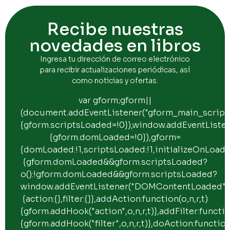
Recibe nuestras
novedades en libros
Ingresa tu dirección de correo electrónico
para recibir actualizaciones periódicas, así
como noticias y ofertas.
var gform;gform||
(document.addEventListener("gform_main_scripts
{gform.scriptsLoaded=!0}),window.addEventList
{gform.domLoaded=!0}),gform=
{domLoaded:!1,scriptsLoaded:!1,initializeOnLoade
{gform.domLoaded&&gform.scriptsLoaded?
o():!gform.domLoaded&&gform.scriptsLoaded?
window.addEventListener("DOMContentLoaded",o)
{action:{},filter:{}},addAction:function(o,n,r,t)
{gform.addHook("action",o,n,r,t)},addFilter:function
{gform.addHook("filter",o,n,r,t)},doAction:function