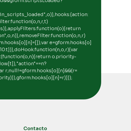
ded&&gform.scriptsLoaded?
scripts_loaded",o)},hooks:{action:
lter:function(o,n,r,t)
)},applyFilters:function(o){return
,o,n)},removeFilter:function(o,n,r)
rm.hooks[o][n]=[]);var e=gform.hooks[o]
?10:t})},doHook:function(n,o,r){var
t(function(o,n){return o.priority-
dow[t]),"action"==n?
{var r;null!=gform.hooks[o][n]&&(r=
ority)}),gform.hooks[o][n]=r)}});
Contacto