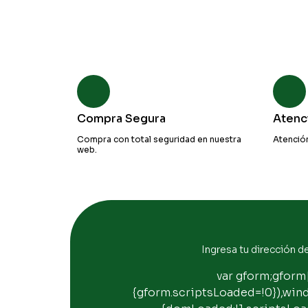
Compra Segura
Atenci
Compra con total seguridad en nuestra
Atención 
web.
Ingresa tu dirección d
var gform;gform
{gform.scriptsLoaded=!0}),wi