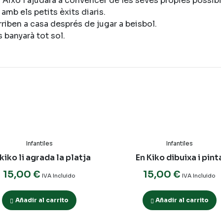
 Això l’ajudarà a convèncer de les seves pròpies possibi
 amb els petits èxits diaris.
rriben a casa després de jugar a beisbol.
s banyarà tot sol.
Infantiles
Infantiles
kiko li agrada la platja
En Kiko dibuixa i pint
15,00
€
15,00
€
IVA Incluido
IVA Incluido
Añadir al carrito
Añadir al carrito