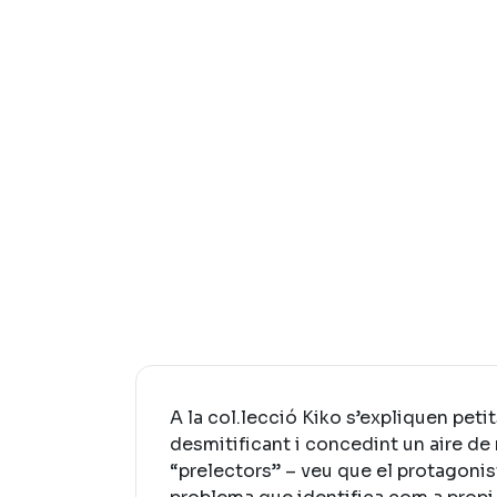
A la col.lecció Kiko s’expliquen peti
desmitificant i concedint un aire de
“prelectors” – veu que el protagonist