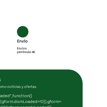
Envío
Envíos
península 4€.
s
omo noticias y ofertas.
aded",function()
){gform.domLoaded=!0}),gform=