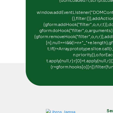
{domLoaded:!1,scriptsLoa
window.addEventListener("DOMConte
{},filter:{}},addActi
{gform.addHook("filter",o,n,r,t)}
gform.doHook("filter",o,arguments)
{gform.removeHook("filter",o,n,r)},add
[n];null==i&&(i=n+"_"+e.length),gf
t;if(r=Array.prototype.slice.call
n.priority}),o.forE
t.apply(null,r):r[0]=t.apply(null,
(r=gform.hooks[o][n]).filter(fun
Se