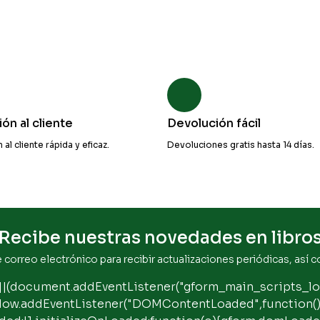
ón al cliente
Devolución fácil
al cliente rápida y eficaz.
Devoluciones gratis hasta 14 días.
Recibe nuestras novedades en libro
e correo electrónico para recibir actualizaciones periódicas, así c
||(document.addEventListener("gform_main_scripts_lo
ndow.addEventListener("DOMContentLoaded",function(