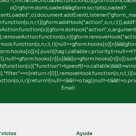
ded:!1,initializeOnLoaded:function(o){gform.domLoa
o():!gform.domLoaded&&gform.scriptsLoaded?
ntLoaded",o):document.addEventListener("gform_main_
on:function(o,n,r,t){gform.addHook("action",o,n,r,t)},addFi
,doAction:function(o){gform.doHook("action",o,arguments
},removeAction:function(o,n){gform.removeHook("action"
Hook:function(o,n,r,t,i){null==gform.hooks[o][n]&&(gfo
orm.hooks[o][n].push({tag:i,callable:r,priority:t=null==t
(r,1),null!=gform.hooks[n][o]&&((o=gform.hooks[n][o]).sor
ach(function(o){"function"!=typeof(t=o.callable)&&(t=win
r)})),"filter"==n)return r[0]},removeHook:function(o,n,t,i)
ction(o,n,r){return!!(null!=i&&i!=o.tag||null!=t&&t!=o.pri
Email
rvicios
Ayuda