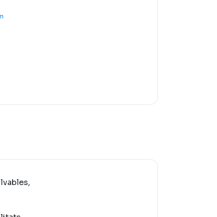
m
lvables,