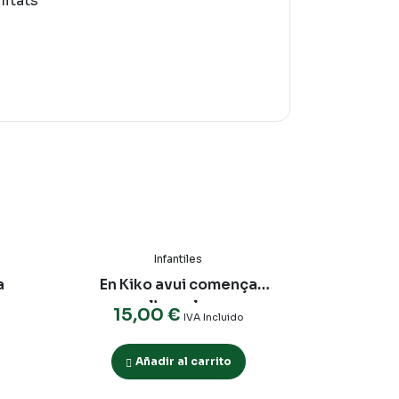
litats
Infantiles
a
En Kiko avui comença
l’escola
15,00
€
IVA Incluido
Añadir al carrito