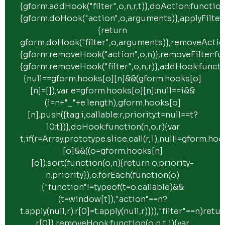
{gform.addHook("filter",o,n,r,t)},doAction:function
{gform.doHook("action",o,arguments)},applyFilter
{return
gform.doHook("filter",o,arguments)},removeAction
{gform.removeHook("action",o,n)},removeFilter:fun
{gform.removeHook("filter",o,n,r)},addHook:function
{null==gform.hooks[o][n]&&(gform.hooks[o]
[n]=[]);var e=gform.hooks[o][n];null==i&&
(i=n+"_"+e.length),gform.hooks[o]
[n].push({tag:i,callable:r,priority:t=null==t?
10:t})},doHook:function(n,o,r){var
t;if(r=Array.prototype.slice.call(r,1),null!=gform.ho
[o]&&((o=gform.hooks[n]
[o]).sort(function(o,n){return o.priority-
n.priority}),o.forEach(function(o)
{"function"!=typeof(t=o.callable)&&
(t=window[t]),"action"==n?
t.apply(null,r):r[0]=t.apply(null,r)})),"filter"==n)retu
r[0]},removeHook:function(o,n,t,i){var