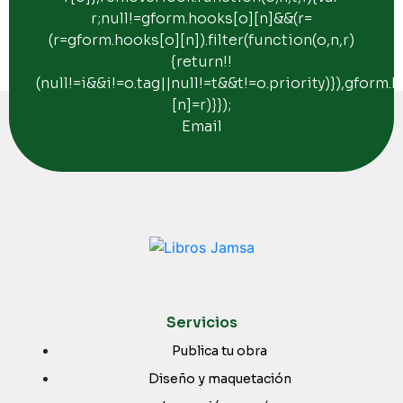
r;null!=gform.hooks[o][n]&&(r=
(r=gform.hooks[o][n]).filter(function(o,n,r)
{return!!
(null!=i&&i!=o.tag||null!=t&&t!=o.priority)}),gform.
[n]=r)}});
Email
Servicios
Publica tu obra
Diseño y maquetación