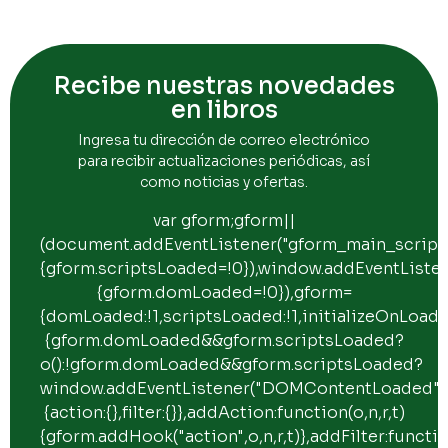
Recibe nuestras novedades
en libros
Ingresa tu dirección de correo electrónico
para recibir actualizaciones periódicas, así
como noticias y ofertas.
var gform;gform||
(document.addEventListener("gform_main_scripts
{gform.scriptsLoaded=!0}),window.addEventList
{gform.domLoaded=!0}),gform=
{domLoaded:!1,scriptsLoaded:!1,initializeOnLoade
{gform.domLoaded&&gform.scriptsLoaded?
o():!gform.domLoaded&&gform.scriptsLoaded?
window.addEventListener("DOMContentLoaded",o)
{action:{},filter:{}},addAction:function(o,n,r,t)
{gform.addHook("action",o,n,r,t)},addFilter:function